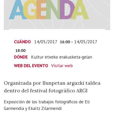
dormido”
+
“Sistemak”
2017-
05-
14T18:00:00+02:00
CUÁNDO
14/05/2017
-
14/05/2017
2017-
16:00
05-
18:00
14T20:00:00+02:00
DÓNDE
Kultur etxeko erakusketa-gelan
Organizada
WEB DEL EVENTO
Visitar web
por
Ilunpetan
argazki
Organizada por Ilunpetan argazki taldea
taldea
dentro del festival fotográfico ARGI
dentro
del
Exposición de los trabajos fotográficos de
Eli
festival
Garmendia y Ekaitz Zilarmendi