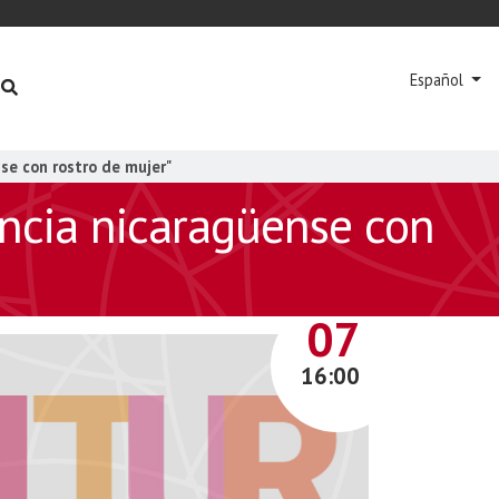
Español
nse con rostro de mujer"
encia nicaragüense con
ABRIL
07
16:00