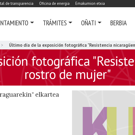
tal de transparencia
Oficina de energia
Emakumion etxia
UNTAMIENTO
TRÁMITES
OÑATI
BERBIA
Último día de la exposición fotográfica "Resistencia nicaragüe
sición fotográfica "Resist
rostro de mujer"
aguarekin" elkartea