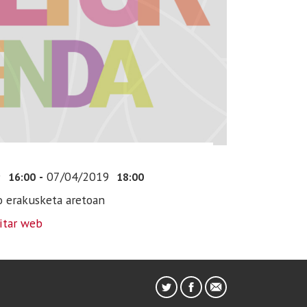
9
-
07/04/2019
16:00
18:00
o erakusketa aretoan
sitar web