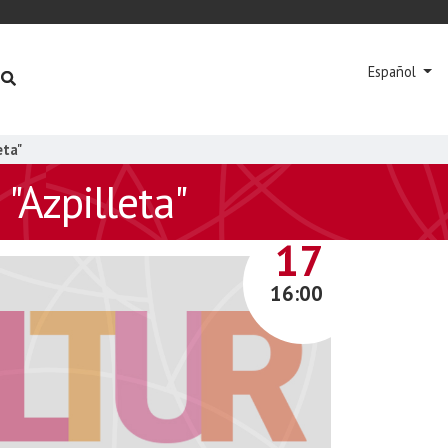
Español
eta"
"Azpilleta"
MAYO
17
16:00