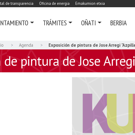
tal de transparencia
Oficina de energia
Emakumion etxia
UNTAMIENTO
TRÁMITES
OÑATI
BERBIA
cio
Agenda
Exposición de pintura de Jose Arregi "Azpill
 de pintura de Jose Arregi 