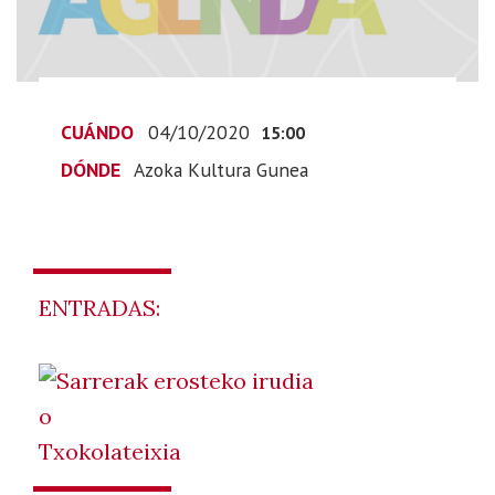
10-
04T17:00:00+02:00
CUÁNDO
04/10/2020
15:00
DÓNDE
Azoka Kultura Gunea
ENTRADAS:
o
Txokolateixia