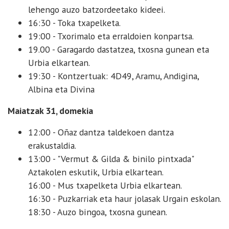
lehengo auzo batzordeetako kideei.
16:30 - Toka txapelketa.
19:00 - Txorimalo eta erraldoien konpartsa.
19.00 - Garagardo dastatzea, txosna gunean eta
Urbia elkartean.
19:30 - Kontzertuak: 4D49, Aramu, Andigina,
Albina eta Divina
Maiatzak 31, domekia
12:00 - Oñaz dantza taldekoen dantza
erakustaldia.
13:00 - "Vermut & Gilda & binilo pintxada"
Aztakolen eskutik, Urbia elkartean.
16:00 - Mus txapelketa Urbia elkartean.
16:30 - Puzkarriak eta haur jolasak Urgain eskolan.
18:30 - Auzo bingoa, txosna gunean.