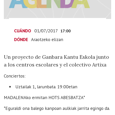
2017-
07-
01T19:00:00+02:00
2017-
07-
CUÁNDO
01/07/2017
17:00
01T19:00:00+02:00
DÓNDE
Araotzeko elizan
Un
proyecto
de
Un proyecto de Ganbara Kantu Eskola junto
Ganbara
a los centros escolares y el colectivo Artixa
Kantu
Eskola
Conciertos
:
junto
Uztailak 1, larunbata. 19:00etan
a
los
MADALENAko ermitan HOTS ABESBATZA*
centros
*Eguraldi ona balego kanpoan aulkiak jarrita egingo da.
escolares