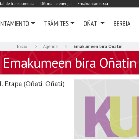
tal de transparencia
Oficina de energia
Emakumion etxia
UNTAMIENTO
TRÁMITES
OÑATI
BERBIA
Inicio
Agenda
Emakumeen bira Oñatin
Emakumeen bira Oñatin
 Etapa (Oñati-Oñati)