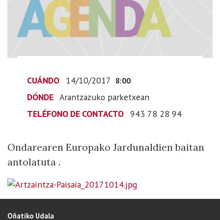
paisaje"
2017-
10-
14T10:00:00+02:00
2017-
10-
CUÁNDO
14/10/2017
14T10:00:00+02:00
8:00
Ondarearen
DÓNDE
Arantzazuko parketxean
Europako
TELÉFONO DE CONTACTO
943 78 28 94
Jardunaldien
baitan
antolatuta
Ondarearen Europako Jardunaldien baitan
.
antolatuta .
Oñatiko Udala