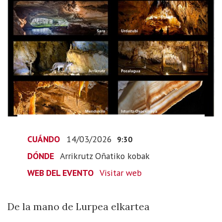
Arrikrutz
Oñatiko
Kobak
2026-
03-
14T10:30:00+01:00
2026-
03-
14T10:30:00+01:00
De
la
CUÁNDO
14/03/2026
9:30
mano
DÓNDE
Arrikrutz Oñatiko kobak
de
Lurpea
WEB DEL EVENTO
Visitar web
elkartea
De la mano de Lurpea elkartea