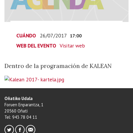
2017-
07-
26T19:00:00+02:00
2017-
07-
CUÁNDO
26/07/2017
17:00
26T19:00:00+02:00
WEB DEL EVENTO
Visitar web
Dentro
de
la
Dentro de la programación de KALEAN
programación
de
KALEAN
Oñatiko Udala
Foruen Enparantza, 1
20560 Oñati
Tel: 943 78 04 11