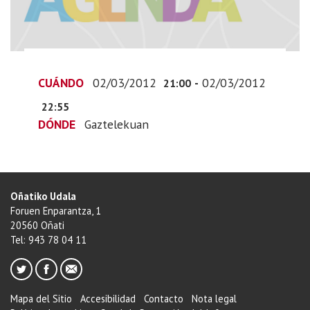
The
Crack
y
Golpe
de
CUÁNDO
02/03/2012
-
02/03/2012
21:00
Estado
22:55
2012-
DÓNDE
Gaztelekuan
03-
02T22:00:00+01:00
2012-
03-
Oñatiko Udala
02T23:55:00+01:00
Foruen Enparantza, 1
20560 Oñati
Tel: 943 78 04 11
Mapa del Sitio
Accesibilidad
Contacto
Nota legal