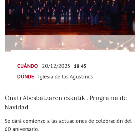
Oñati
Abesbatza
2025-
12-
20T19:45:00+01:00
2025-
12-
20T19:45:00+01:00
CUÁNDO
20/12/2025
18:45
Oñati
Abesbatzaren
DÓNDE
Iglesia de los Agustinos
eskutik
.
Oñati Abesbatzaren eskutik . Programa de
Programa
Navidad
de
Navidad
Se dará comienzo a las actuaciones de celebración del
60 aniversario.