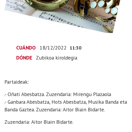
12-
18T12:30:00+01:00
2022-
12-
18T12:30:00+01:00
CUÁNDO
18/12/2022
11:30
DÓNDE
Zubikoa kiroldegia
Partaideak:
.- Oñati Abesbatza. Zuzendaria: Mirengu Plazaola
.- Ganbara Abesbatza, Hots Abesbatza, Musika Banda eta
Banda Gaztea. Zuzendaria: Aitor Biain Bidarte.
Zuzendaria: Aitor Biain Bidarte.