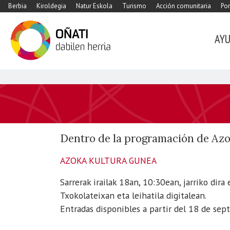
Berbia
Kiroldegia
Natur Eskola
Turismo
Acción comunitaria
Por
AY
https://www.xn-
-
oati-
gqa.eus/es/agenda/concierto-
Dentro de la programación de Az
de-
la-
AZOKA KULTURA GUNEA
basu
Sarrerak irailak 18an, 10:30ean, jarriko dira 
Concierto
Txokolateixan eta leihatila digitalean.
de
Entradas disponibles a partir del 18 de sep
LA
BASU