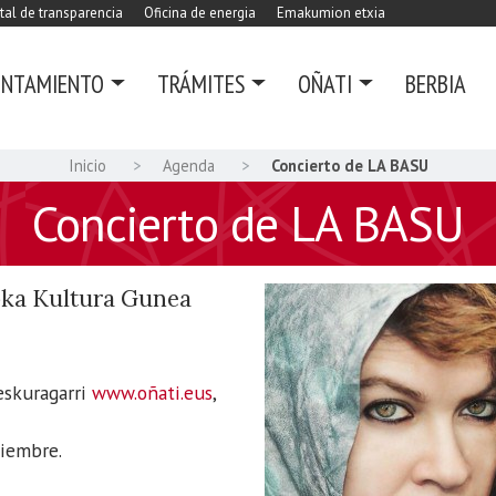
tal de transparencia
Oficina de energia
Emakumion etxia
UNTAMIENTO
TRÁMITES
OÑATI
BERBIA
Inicio
Agenda
Concierto de LA BASU
Concierto de LA BASU
oka Kultura Gunea
eskuragarri
www.oñati.eus
,
tiembre.