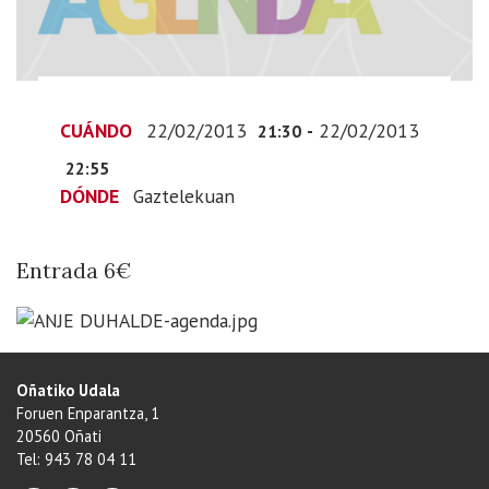
02-
22T23:55:00+01:00
Entrada
6€
CUÁNDO
22/02/2013
-
22/02/2013
21:30
22:55
DÓNDE
Gaztelekuan
Entrada 6€
Oñatiko Udala
Foruen Enparantza, 1
20560 Oñati
Tel: 943 78 04 11