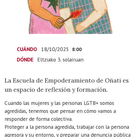
agresiones
machistas?
2025-
10-
18T10:00:00+02:00
2025-
CUÁNDO
18/10/2025
8:00
10-
18T10:00:00+02:00
DÓNDE
Eltziako 3. solairuan
La
Escuela
La Escuela de Empoderamiento de Oñati es
de
un espacio de reflexión y formación.
Empoderamiento
de
Cuando las mujeres y las personas LGTB+ somos
Oñati
agredidas, tenemos que pensar en cómo vamos a
es
responder de forma colectiva.
un
Proteger a la persona agredida, trabajar con la persona
espacio
agresora y su entorno, y preparar una denuncia pública