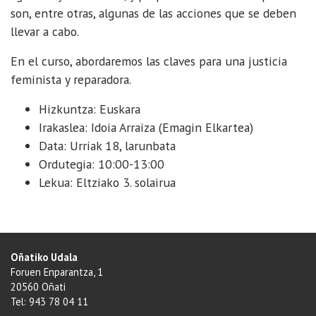
de
son, entre otras, algunas de las acciones que se deben
reflexión
llevar a cabo.
y
formación.
En el curso, abordaremos las claves para una justicia
feminista y reparadora.
Hizkuntza: Euskara
Irakaslea: Idoia Arraiza (Emagin Elkartea)
Data: Urriak 18, larunbata
Ordutegia: 10:00-13:00
Lekua: Eltziako 3. solairua
Oñatiko Udala
Foruen Enparantza, 1
20560 Oñati
Tel: 943 78 04 11