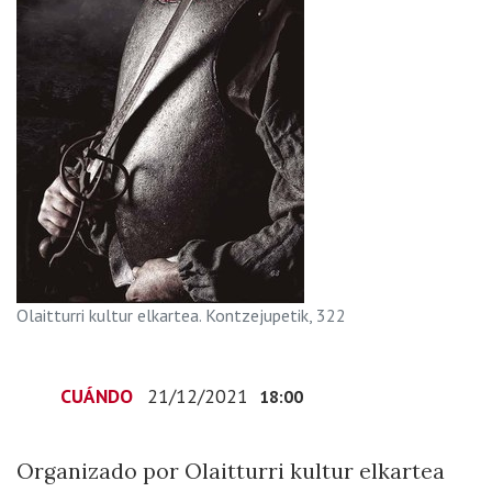
sobre
Lope
de
Aguirre
2021-
12-
21T19:00:00+01:00
2021-
12-
21T19:00:00+01:00
Organizado
Olaitturri kultur elkartea. Kontzejupetik, 322
por
Olaitturri
kultur
CUÁNDO
21/12/2021
18:00
elkartea
Organizado por Olaitturri kultur elkartea