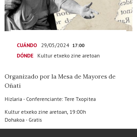
Cicerón
2024-
05-
29T19:00:00+02:00
2024-
05-
CUÁNDO
29/05/2024
17:00
29T19:00:00+02:00
DÓNDE
Kultur etxeko zine aretoan
Organizado
por
la
Organizado por la Mesa de Mayores de
Mesa
Oñati
de
Mayores
Hizlaria - Conferenciante: Tere Txopitea
de
Kultur etxeko zine aretoan, 19:00h
Oñati
Dohakoa - Gratis