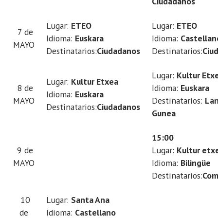
Ciudadanos
2013-
05-
Lugar:
ETEO
Lugar:
ETEO
15T10:00:00+02:00
7 de
Idioma:
Euskara
Idioma:
Castellan
MAYO
Destinatarios:
Ciudadanos
Destinatarios:
Ciu
Lugar:
Kultur Etx
Lugar:
Kultur Etxea
8 de
Idioma:
Euskara
Idioma:
Euskara
MAYO
Destinatarios:
La
Destinatarios:
Ciudadanos
Gunea
15:00
9 de
Lugar:
Kultur etx
MAYO
Idioma:
Bilingüe
Destinatarios:
Com
10
Lugar:
Santa Ana
de
Idioma:
Castellano