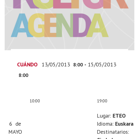
a-
puerta
Charlas
informativas
sobre
el
servicio
de
CUÁNDO
13/05/2013
-
15/05/2013
8:00
recogida
de
8:00
residuos
puerta
a
10:00
19:00
puerta
Lugar:
ETEO
2013-
6 de
Idioma:
Euskara
05-
MAYO
Destinatarios:
13T10:00:00+02:00