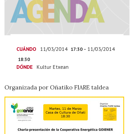
la
Cooperativa
Energética
GOIENER
2014-
03-
CUÁNDO
11/03/2014
-
11/03/2014
11T18:30:00+01:00
17:30
2014-
18:30
03-
DÓNDE
Kultur Etxean
11T19:30:00+01:00
Organizada
Organizada por Oñatiko FIARE taldea
por
Oñatiko
FIARE
taldea