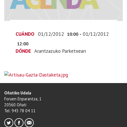
01T11:00:00+01:00
2012-
12-
01T13:00:00+01:00
CUÁNDO
01/12/2012
-
01/12/2012
10:00
12:00
DÓNDE
Arantzazuko Parketxean
Oñatiko Udala
Foruen Enparantza, 1
20560 Oñati
Tel: 943 78 04 11