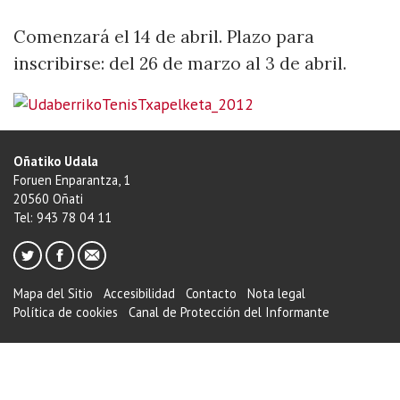
tenis
2012
Comenzará el 14 de abril. Plazo para
2012-
inscribirse: del 26 de marzo al 3 de abril.
03-
26T09:00:00+02:00
2012-
04-
Oñatiko Udala
03T19:00:00+02:00
Foruen Enparantza, 1
Comenzará
20560 Oñati
el
Tel: 943 78 04 11
14
de
abril.
Mapa del Sitio
Accesibilidad
Contacto
Nota legal
Plazo
Política de cookies
Canal de Protección del Informante
para
inscribirse:
del