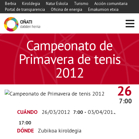
Berbia
Kiroldegia
Natur Eskola
Turismo
Acción comunitaria
Portal de transparencia
Oficina de energia
Emakumion etxia
https://www.xn-
Campeonato de
-
oati-
Primavera de tenis
gqa.eus/es/agenda/campeonato-
2012
de-
primavera-
MARZO
de-
26
tenis-
7:00
2012
Campeonato
CUÁNDO
26/03/2012
-
03/04/2012
7:00
de
17:00
Primavera
DÓNDE
Zubikoa kiroldegia
de