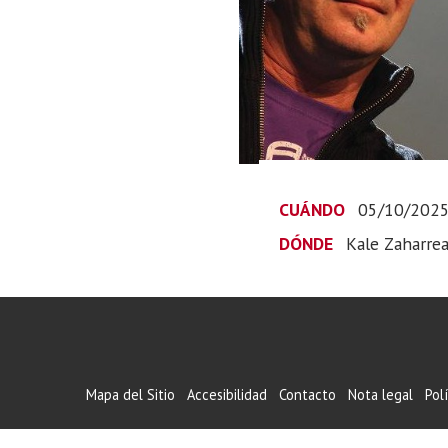
CUÁNDO
05/10/202
DÓNDE
Kale Zaharre
Mapa del Sitio
Accesibilidad
Contacto
Nota legal
Pol