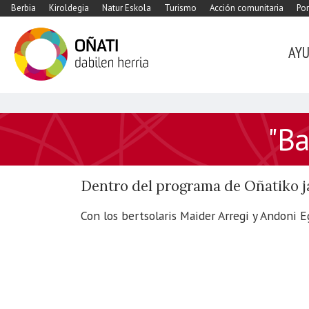
Berbia
Kiroldegia
Natur Eskola
Turismo
Acción comunitaria
Por
AY
https://www.xn-
"Ba
-
oati-
gqa.eus/es/agenda/balkoitik-
Dentro del programa de Oñatiko j
balkoirako
"Balkoitik
Con los bertsolaris Maider Arregi y Andoni 
Balkoirako"
bertsolaris
2025-
10-
05T20:30:00+02:00