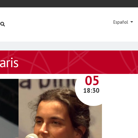
Español
aris
OCTUBRE
05
18:30