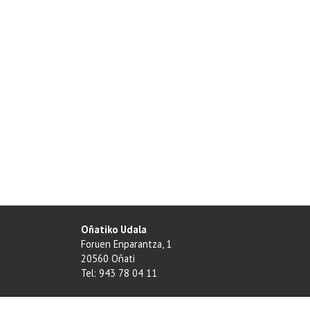
2025-
10-
05T20:30:00+02:00
Dentro
del
programa
de
Oñatiko
jaixak
2025
Oñatiko Udala
Foruen Enparantza, 1
20560 Oñati
Tel: 943 78 04 11