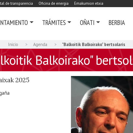
tal de transparencia
Oficina de energia
Emakumion etxia
UNTAMIENTO
TRÁMITES
OÑATI
BERBIA
Inicio
Agenda
"Balkoitik Balkoirako" bertsolaris
lkoitik Balkoirako" bertsol
aixak 2025
Egaña