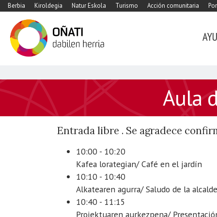
Berbia
Kiroldegia
Natur Eskola
Turismo
Acción comunitaria
Por
AY
https://www.xn-
Aula d
-
oati-
gqa.eus/es/agenda/aula-
Entrada libre . Se agradece confi
de-
las-
10:00 - 10:20
experiencias-
Kafea lorategian/ Café en el jardín
presentacion
10:10 - 10:40
Aula
Alkatearen agurra/ Saludo de la alcald
de
10:40 - 11:15
las
Proiektuaren aurkezpena/ Presentació