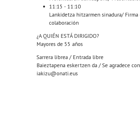
experiencias,
11:15 - 11:10
presentación
Lankidetza hitzarmen sinadura/ Firma
2022-
colaboración
06-
¿A QUIÉN ESTÁ DIRIGIDO?
07T10:00:00+02:00
Mayores de 55 años
2022-
06-
Sarrera librea / Entrada libre
07T10:00:00+02:00
Baieztapena eskertzen da / Se agradece con
Entrada
iakizu@onati.eus
libre
.
Se
agradece
confirmación