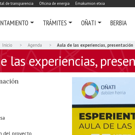
tal de transparencia
Oficina de energia
Emakumion etxia
UNTAMIENTO
TRÁMITES
OÑATI
BERBIA
Inicio
Agenda
Aula de las experiencias, presentación
e las experiencias, prese
rmación
esa
n del proyecto