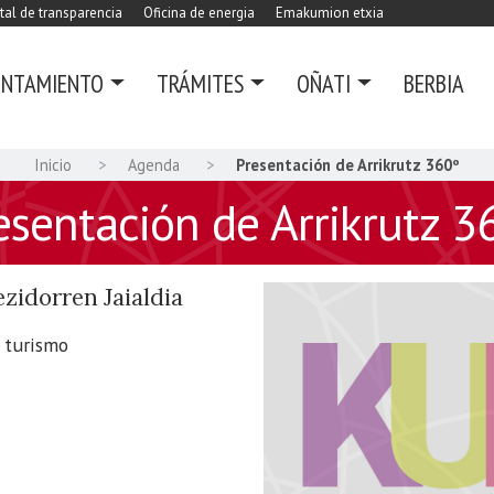
tal de transparencia
Oficina de energia
Emakumion etxia
UNTAMIENTO
TRÁMITES
OÑATI
BERBIA
Inicio
Agenda
Presentación de Arrikrutz 360º
esentación de Arrikrutz 3
zidorren Jaialdia
e turismo