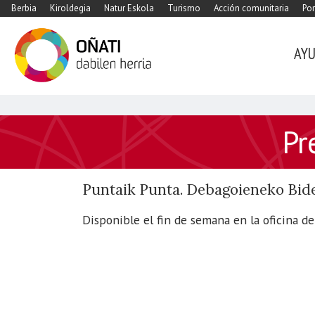
Berbia
Kiroldegia
Natur Eskola
Turismo
Acción comunitaria
Por
AY
https://www.xn-
Pr
-
oati-
gqa.eus/es/agenda/arrikrutz-
Puntaik Punta. Debagoieneko Bide
360o
Presentación
Disponible el fin de semana en la oficina d
de
Arrikrutz
360º
2023-
04-