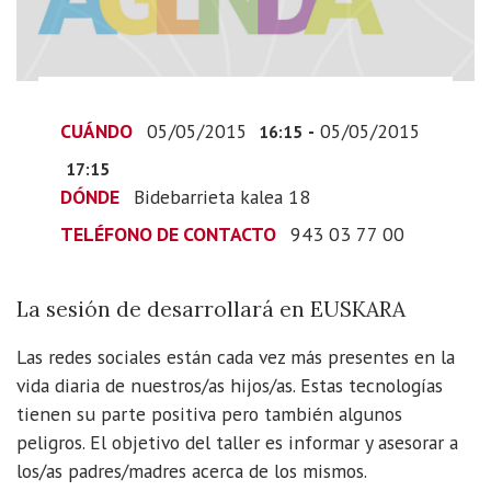
05T18:15:00+02:00
2015-
05-
05T19:15:00+02:00
La
CUÁNDO
05/05/2015
-
05/05/2015
16:15
sesión
17:15
de
DÓNDE
Bidebarrieta kalea 18
desarrollará
TELÉFONO DE CONTACTO
943 03 77 00
en
EUSKARA
La sesión de desarrollará en EUSKARA
Las redes sociales están cada vez más presentes en la
vida diaria de nuestros/as hijos/as. Estas tecnologías
tienen su parte positiva pero también algunos
peligros. El objetivo del taller es informar y asesorar a
los/as padres/madres acerca de los mismos.