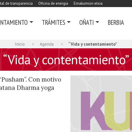
tal de transparencia
Oficina de energia
Emakumion etxia
UNTAMIENTO
TRÁMITES
OÑATI
BERBIA
Inicio
Agenda
“Vida y contentamiento”
“Vida y contentamiento”
“Pusham”. Con motivo
natana Dharma yoga