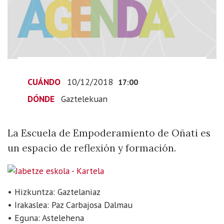
autosuficiencia
Último
día
del
taller
de
CUÁNDO
10/12/2018
eletricidad
17:00
“manos
DÓNDE
Gaztelekuan
a
la
La Escuela de Empoderamiento de Oñati es
luz”
2018-
un espacio de reflexión y formación.
12-
10T18:00:00+01:00
2018-
• Hizkuntza: Gaztelaniaz
12-
• Irakaslea: Paz Carbajosa Dalmau
10T18:00:00+01:00
• Eguna: Astelehena