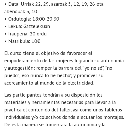
La
• Data: Urriak 22, 29, azaroak 5, 12, 19, 26 eta
Escuela
abenduak 3, 10
de
• Ordutegia: 18:00-20:30
Empoderamiento
• Lekua: Gaztelekuan
de
• Iraupena: 20 ordu
Oñati
• Matrikula: 10€
es
un
El curso tiene el objetivo de favorecer el
espacio
empoderamiento de las mujeres logrando su autonomía
de
y autogestión; romper la barrera del “yo no sé”, “no
reflexión
puedo”, “eso nunca lo he hecho”, y promover su
y
acercamiento al mundo de la electricidad.
formación.
Las participantes tendrán a su disposición los
materiales y herramientas necesarias para llevar a la
práctica el contenido del taller, así como unos tableros
individuales y/o colectivos donde ejecutar los montajes.
De esta manera se fomentará la autonomía y la