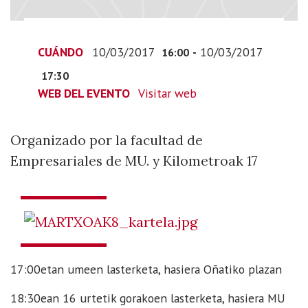
la
facultad
de
CUÁNDO
10/03/2017
-
10/03/2017
16:00
Empresariales
17:30
de
WEB DEL EVENTO
Visitar web
MU.
y
Kilometroak
Organizado por la facultad de
17
Empresariales de MU. y Kilometroak 17
17:00etan umeen lasterketa, hasiera Oñatiko plazan
18:30ean 16 urtetik gorakoen lasterketa, hasiera MU