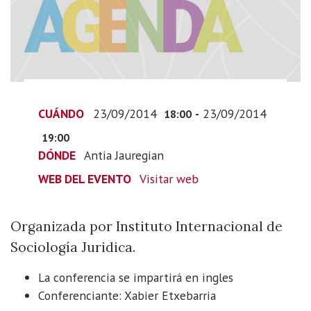
and
future”
2014-
09-
23T20:00:00+02:00
2014-
CUÁNDO
23/09/2014
-
23/09/2014
09-
18:00
23T21:00:00+02:00
19:00
Organizada
DÓNDE
Antia Jauregian
por
WEB DEL EVENTO
Visitar web
Instituto
Internacional
de
Organizada por Instituto Internacional de
Sociología
Sociología Juridica.
Juridica.
La conferencia se impartirá en ingles
Conferenciante: Xabier Etxebarria