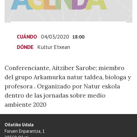
2020-
03-
04T19:00:00+01:00
2020-
03-
CUÁNDO
04/03/2020
18:00
04T19:00:00+01:00
DÓNDE
Kultur Etxean
Conferenciante,
Aitziber
Sarobe;
Conferenciante, Aitziber Sarobe; miembro
miembro
del grupo Arkamurka natur taldea, biologa y
del
profesora . Organizado por Natur eskola
grupo
dentro de las jornadas sobre medio
Arkamurka
ambiente 2020
natur
taldea,
biologa
Oñatiko Udala
y
Foruen Enparantza, 1