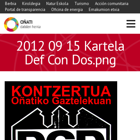
Berbia
Kiroldegia
Natur Eskola
Turismo
Acción comunitaria
Portal de transparencia
Oficina de energia
Emakumion etxia
2012 09 15 Kartela
Def Con Dos.png