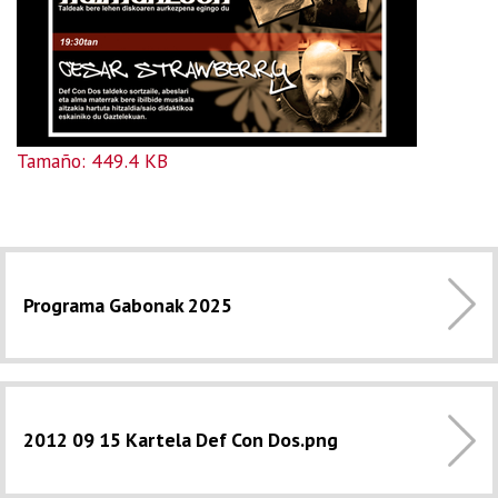
Haga clic aquí para ver la imagen a tamaño completo…
Tamaño: 449.4 KB
Programa Gabonak 2025
2012 09 15 Kartela Def Con Dos.png