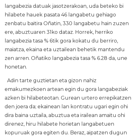
langabezia datuak jasotzerakoan, uda beteko bi
hilabete hauek pasata 46 langabetu gehiago
zenbatu baitira Oñatin, 330 langabetu hain zuzen
ere, abuztuaren 31ko dataz. Horrek, herriko
langabezia tasa % 6tik gora kokatu du berriro,
maiatza, ekaina eta uztailean behetik mantendu
zen arren. Oñatiko langabezia tasa % 6.28 da, une
honetan.
Adin tarte guztietan eta gizon nahiz
emakumezkoen artean egin du gora langabeziak
azken bi hilabeteotan. Gurean urtero errepikatzen
den joera da; ekainean lan kontratu ugari egin ohi
dira baina uztaila, abuztua eta irailean amaitu ohi
direnez, hiru hilabete horietan langabetuen
kopuruak gora egiten du. Beraz, aipatzen dugun