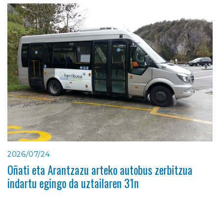
2026/07/24
Oñati eta Arantzazu arteko autobus zerbitzua
indartu egingo da uztailaren 31n