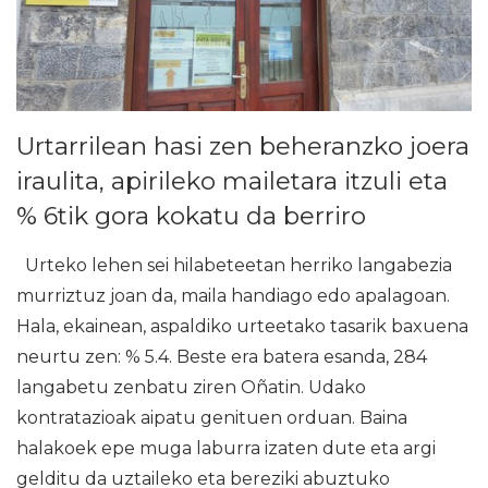
Urtarrilean hasi zen beheranzko joera
iraulita, apirileko mailetara itzuli eta
% 6tik gora kokatu da berriro
Urteko lehen sei hilabeteetan herriko langabezia
murriztuz joan da, maila handiago edo apalagoan.
Hala, ekainean, aspaldiko urteetako tasarik baxuena
neurtu zen: % 5.4. Beste era batera esanda, 284
langabetu zenbatu ziren Oñatin. Udako
kontratazioak aipatu genituen orduan. Baina
halakoek epe muga laburra izaten dute eta argi
gelditu da uztaileko eta bereziki abuztuko