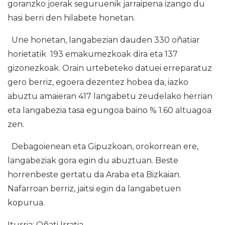
goranzko joerak seguruenik jarraipena izango du
hasi berri den hilabete honetan.
Une honetan, langabezian dauden 330 oñatiar
horietatik 193 emakumezkoak dira eta 137
gizonezkoak. Orain urtebeteko datuei erreparatuz
gero berriz, egoera dezentez hobea da, iazko
abuztu amaieran 417 langabetu zeudelako herrian
eta langabezia tasa egungoa baino % 1.60 altuagoa
zen.
Debagoienean eta Gipuzkoan, orokorrean ere,
langabeziak gora egin du abuztuan. Beste
horrenbeste gertatu da Araba eta Bizkaian.
Nafarroan berriz, jaitsi egin da langabetuen
kopurua.
Iturria: Oñati Irratia