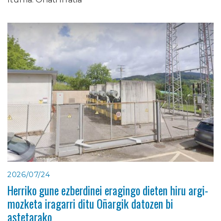
2026/07/24
Herriko gune ezberdinei eragingo dieten hiru argi-
mozketa iragarri ditu Oñargik datozen bi
astetarako