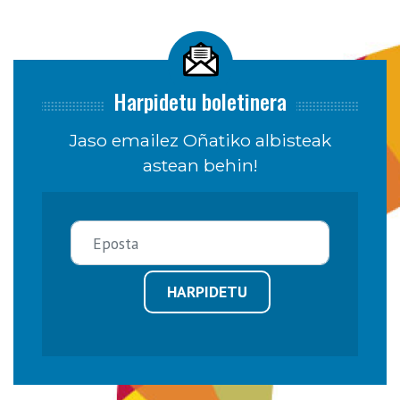
Harpidetu boletinera
Jaso emailez Oñatiko albisteak
astean behin!
HARPIDETU