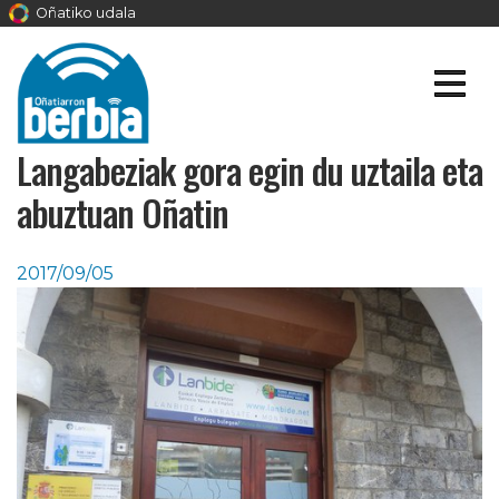
Oñatiko udala
Langabeziak gora egin du uztaila eta
abuztuan Oñatin
2017/09/05