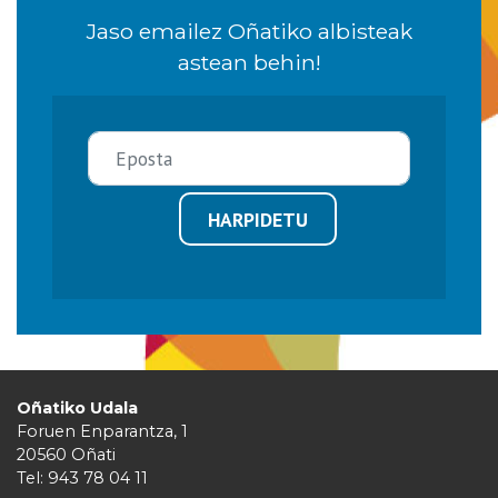
Jaso emailez Oñatiko albisteak
astean behin!
HARPIDETU
Oñatiko Udala
Foruen Enparantza, 1
20560 Oñati
Tel: 943 78 04 11