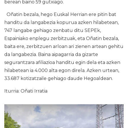
berean baino 59 gutxiago.
Oñatin bezala, hego Euskal Herrian ere pitin bat
handitu da langabezia kopurua azken hilabetean,
747 langabe gehiago zenbatu ditu SEPEk,
Espainiako enplegu zerbitzuak, eta Oñatin bezala,
baita ere, zerbitzuen arloan ari zienen artean gehitu
da langabezia. Baina aipagarria da gizarte
segurantzara afiliazioa handitu egin dela eta azken
hilabetean ia 4.000 alta egon direla. Azken urtean,
33.687 kotizatzaile gehiago daude Hegoaldean.
Iturria: Oñati Irratia