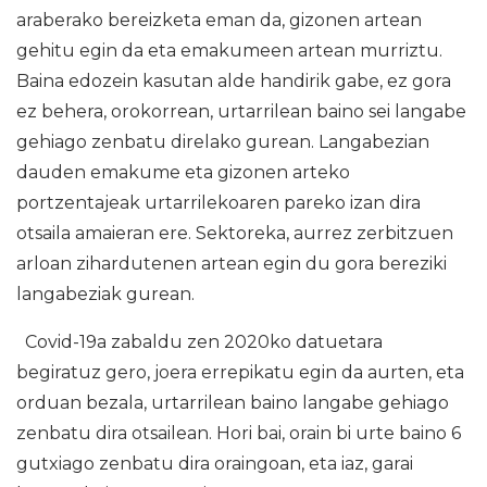
araberako bereizketa eman da, gizonen artean
gehitu egin da eta emakumeen artean murriztu.
Baina edozein kasutan alde handirik gabe, ez gora
ez behera, orokorrean, urtarrilean baino sei langabe
gehiago zenbatu direlako gurean. Langabezian
dauden emakume eta gizonen arteko
portzentajeak urtarrilekoaren pareko izan dira
otsaila amaieran ere. Sektoreka, aurrez zerbitzuen
arloan zihardutenen artean egin du gora bereziki
langabeziak gurean.
Covid-19a zabaldu zen 2020ko datuetara
begiratuz gero, joera errepikatu egin da aurten, eta
orduan bezala, urtarrilean baino langabe gehiago
zenbatu dira otsailean. Hori bai, orain bi urte baino 6
gutxiago zenbatu dira oraingoan, eta iaz, garai