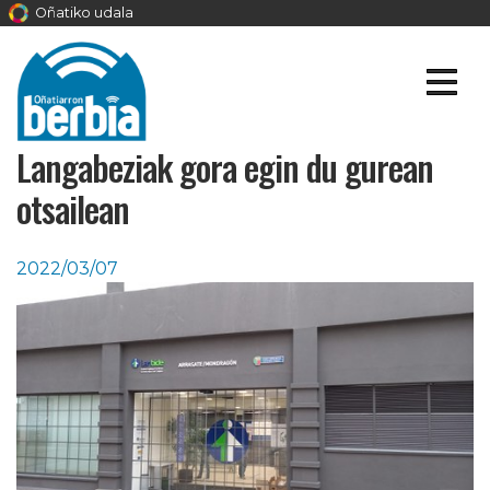
Oñatiko udala
Langabeziak gora egin du gurean
otsailean
2022/03/07