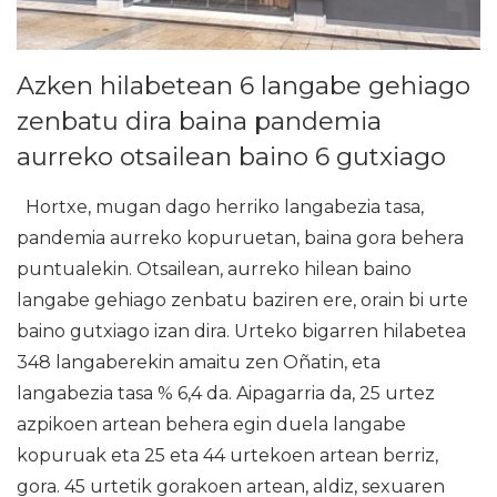
Azken hilabetean 6 langabe gehiago
zenbatu dira baina pandemia
aurreko otsailean baino 6 gutxiago
Hortxe, mugan dago herriko langabezia tasa,
pandemia aurreko kopuruetan, baina gora behera
puntualekin. Otsailean, aurreko hilean baino
langabe gehiago zenbatu baziren ere, orain bi urte
baino gutxiago izan dira. Urteko bigarren hilabetea
348 langaberekin amaitu zen Oñatin, eta
langabezia tasa % 6,4 da. Aipagarria da, 25 urtez
azpikoen artean behera egin duela langabe
kopuruak eta 25 eta 44 urtekoen artean berriz,
gora. 45 urtetik gorakoen artean, aldiz, sexuaren