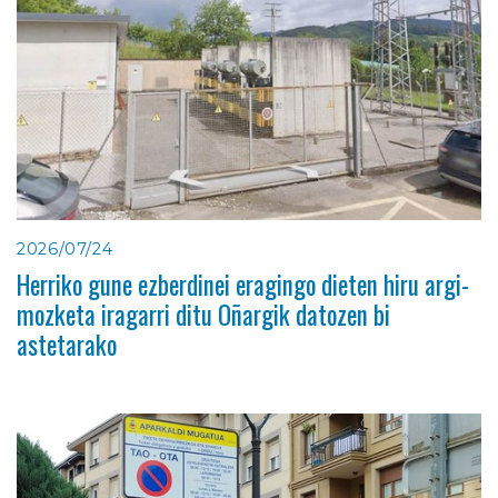
2026/07/24
Herriko gune ezberdinei eragingo dieten hiru argi-
mozketa iragarri ditu Oñargik datozen bi
astetarako