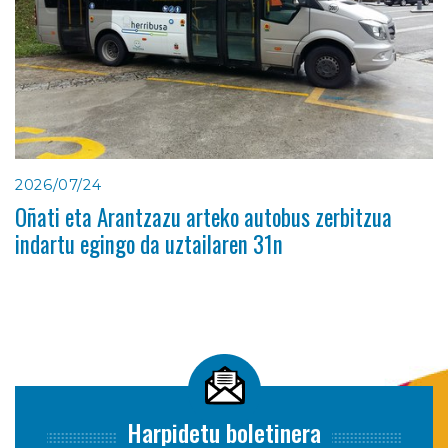
2026/07/24
Oñati eta Arantzazu arteko autobus zerbitzua
indartu egingo da uztailaren 31n
Harpidetu boletinera