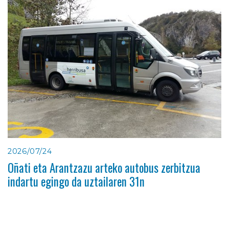
2026/07/24
Oñati eta Arantzazu arteko autobus zerbitzua
indartu egingo da uztailaren 31n