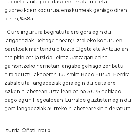
dagoela lanik gabe dauden emakume eta
gizonezkoen kopurua, emakumeak gehiago diren
arren, %58a.
Gure ingurura begiratuta ere gora egin du
langabeziak Debagoienean; uztaileko kopuruen
parekoak mantendu dituzte Elgeta eta Antzuolan
eta pitin bat jaitsi da Leintz Gatzagan baina
gainontzeko herrietan langabe gehiago zenbatu
dira abuztu akaberan. Ikusmira Hego Euskal Herrira
zabalduta, langabeziak gora egin du baita ere.
Azken hilabetean uztailean baino 3.075 gehiago
dago egun Hegoaldean. Lurralde guztietan egin du
gora langabeziak aurreko hilabetearekin alderatuta.
Iturria: Oñati Irratia