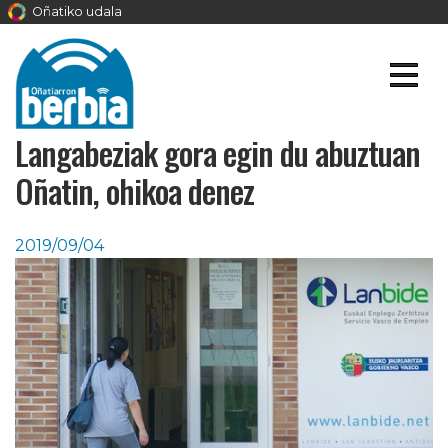
Oñatiko udala
Langabeziak gora egin du abuztuan
Oñatin, ohikoa denez
2019/09/04