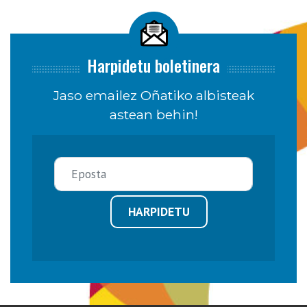
Harpidetu boletinera
Jaso emailez Oñatiko albisteak
astean behin!
HARPIDETU