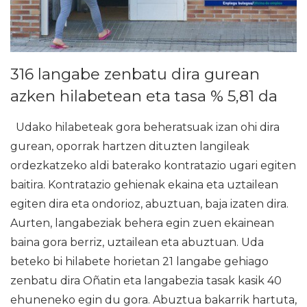
316 langabe zenbatu dira gurean
azken hilabetean eta tasa % 5,81 da
Udako hilabeteak gora beheratsuak izan ohi dira
gurean, oporrak hartzen dituzten langileak
ordezkatzeko aldi baterako kontratazio ugari egiten
baitira. Kontratazio gehienak ekaina eta uztailean
egiten dira eta ondorioz, abuztuan, baja izaten dira.
Aurten, langabeziak behera egin zuen ekainean
baina gora berriz, uztailean eta abuztuan. Uda
beteko bi hilabete horietan 21 langabe gehiago
zenbatu dira Oñatin eta langabezia tasak kasik 40
ehuneneko egin du gora. Abuztua bakarrik hartuta,