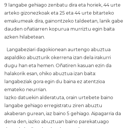
9 langabe gehiago zenbatu dira eta horiek, 44 urte
arteko gizonezkoak eta 25 eta 44 urte bitarteko
emakumeak dira, gainontzeko taldeetan, lanik gabe
dauden oñatiarren kopurua murriztu egin baita
azken hilabetean.
Langabeziari dagokionean aurtengo abuztua
aspaldiko abuzturik okerrena izan dela irakurri
dugu han eta hemen. Oñatiren kasuan ezin da
halakorik esan, ohiko abuztua izan baita:
langabeziak gora egin du baina ez atentzioa
emateko neurrian.
Iazko datuekin alderatuta, orain urtebete baino
langabe gehiago erregistratu ziren abuztu
akaberan gurean, iaz baino 5 gehiago. Aipagarria da
dena den, iazko abuztuan baino parekatuago