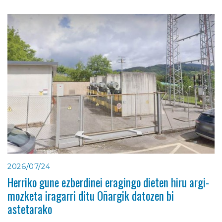
2026/07/24
Herriko gune ezberdinei eragingo dieten hiru argi-
mozketa iragarri ditu Oñargik datozen bi
astetarako