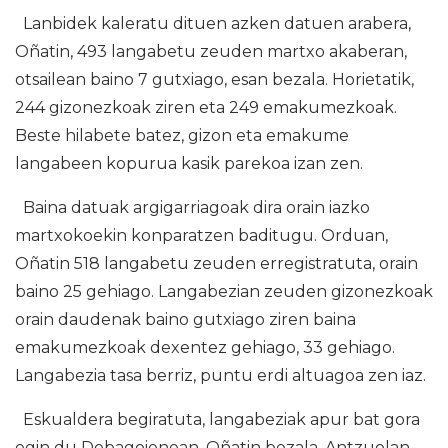
Lanbidek kaleratu dituen azken datuen arabera,
Oñatin, 493 langabetu zeuden martxo akaberan,
otsailean baino 7 gutxiago, esan bezala. Horietatik,
244 gizonezkoak ziren eta 249 emakumezkoak.
Beste hilabete batez, gizon eta emakume
langabeen kopurua kasik parekoa izan zen.
Baina datuak argigarriagoak dira orain iazko
martxokoekin konparatzen baditugu. Orduan,
Oñatin 518 langabetu zeuden erregistratuta, orain
baino 25 gehiago. Langabezian zeuden gizonezkoak
orain daudenak baino gutxiago ziren baina
emakumezkoak dexentez gehiago, 33 gehiago.
Langabezia tasa berriz, puntu erdi altuagoa zen iaz.
Eskualdera begiratuta, langabeziak apur bat gora
egin du Debagoienean. Oñatin bezala, Antzuolan