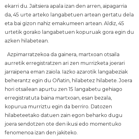
ekarri du. Jaitsiera apala izan den arren, aipagarria
da, 45 urte arteko langabetuen artean gertatu dela
eta bai gizon nahiz emakumeen artean. Aldiz, 45
urtetik gorako langabetuen kopuruak gora egin du
azken hilabetean.
Azpimarratzekoa da gainera, martxoan otsaila
aurretik erregistratzen ari zen murrizketa joerari
jarraipena eman zaiola. Iazko azarotik langabeziak
beherantz egin du Oñatin, hilabetez hilabete. Joera
hori otsailean apurtu zen 15 langabetu gehiago
erregistratuta baina martxoan, esan bezala,
kopurua murriztu egin da berriro. Datozen
hilabeteetako datuen zain egon beharko dugu
joera sendotzen ote den ikusi edo momentuko
fenomenoa izan den jakiteko.