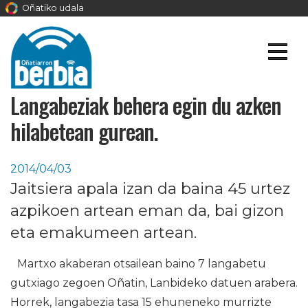
Oñatiko udala
Langabeziak behera egin du azken
hilabetean gurean.
2014/04/03
Jaitsiera apala izan da baina 45 urtez
azpikoen artean eman da, bai gizon
eta emakumeen artean.
Martxo akaberan otsailean baino 7 langabetu
gutxiago zegoen Oñatin, Lanbideko datuen arabera.
Horrek, langabezia tasa 15 ehuneneko murrizte