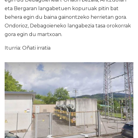
eta Bergaran langabetuen kopuruak pitin bat
behera egin du baina gainontzeko herrietan gora.
Ondorioz, Debagoieneko langabezia tasa orokorrak
gora egin du martxoan.
Iturria: Oñati irratia