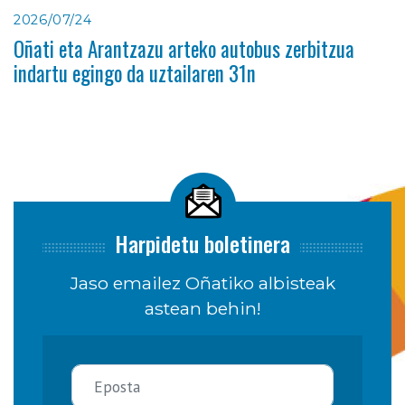
2026/07/24
Oñati eta Arantzazu arteko autobus zerbitzua
indartu egingo da uztailaren 31n
Harpidetu boletinera
Jaso emailez Oñatiko albisteak
astean behin!