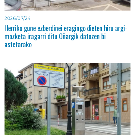
2026/07/24
Herriko gune ezberdinei eragingo dieten hiru argi-
mozketa iragarri ditu Oñargik datozen bi
astetarako