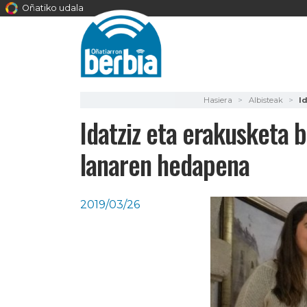
Oñatiko udala
Hasiera
Albisteak
I
Idatziz eta erakusketa 
lanaren hedapena
2019/03/26