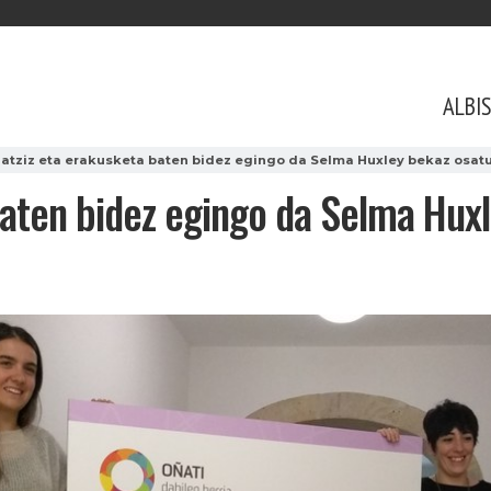
ALBI
datziz eta erakusketa baten bidez egingo da Selma Huxley bekaz osa
baten bidez egingo da Selma Hux