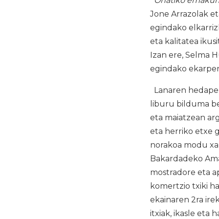
Oñatiko emakumia
Jone Arrazolak et
egindako elkarri
eta kalitatea iku
Izan ere, Selma 
egindako ekarpena
Lanaren hedapena
liburu bilduma be
eta maiatzean arg
eta herriko etxe 
norakoa modu xam
Bakardadeko Am
mostradore eta ap
komertzio txiki 
ekainaren 2ra ire
itxiak, ikasle eta