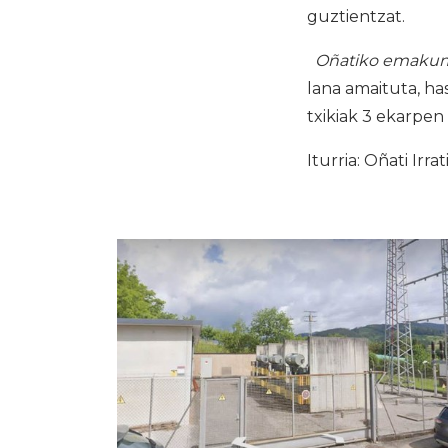
guztientzat.
Oñatiko emakumi
lana amaituta, has
txikiak 3 ekarpen 
Iturria: Oñati Irrat