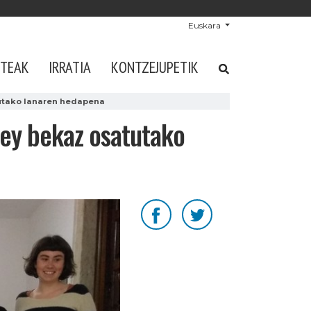
Euskara
STEAK
IRRATIA
KONTZEJUPETIK
tutako lanaren hedapena
ley bekaz osatutako