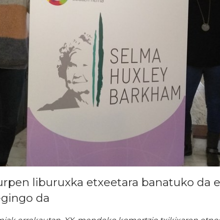
urpen liburuxka etxeetara banatuko da 
egingo da