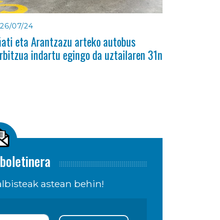
26/07/24
ati eta Arantzazu arteko autobus
rbitzua indartu egingo da uztailaren 31n
boletinera
lbisteak astean behin!