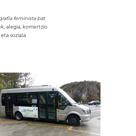
afia feminista bat
ek, alegia, komertzio
 eta soziala