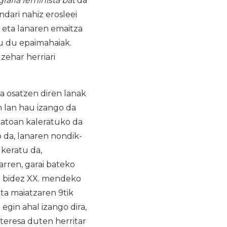
afia feminista bat
da
ndari nahiz erosleei
 eta lanaren emaitza
tu du epaimahaiak.
ehar herriari
 osatzen diren lanak
n lan hau izango da
matoan kaleratuko da
 da, lanaren nondik-
keratu da,
rren, garai bateko
io bidez XX. mendeko
ta maiatzaren 9tik
egin ahal izango dira,
nteresa duten herritar