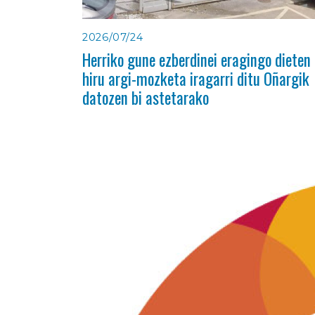
2026/07/24
Herriko gune ezberdinei eragingo dieten
hiru argi-mozketa iragarri ditu Oñargik
datozen bi astetarako