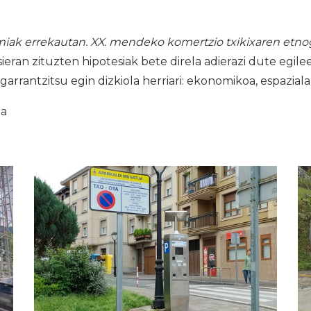
ak errekautan. XX. mendeko komertzio txikixaren etnogr
ieran zituzten hipotesiak bete direla adierazi dute egile
garrantzitsu egin dizkiola herriari: ekonomikoa, espaziala
ia