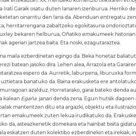
k errekautan. XX. mendeko komertzio txikixaren etnogr
a Irati Garaik osatu duten lanaren izenburua. Herriko de
zketetan oinarritu den lana da. Abenduan entregatu zen
sita, herritarrengana zabaltzeko egokitasuna ondoriozta
Huxley bekaren helburua, Oñatiko emakumeek historian z
k agerian jartzea baita. Eta noski, ezagutaraztea.
 maila ezberdinetan egingo da. Beka honetaz baliatuta
rezi batean jasoko dira. Lehen alea, Arrazola eta Garaire
itaratzea espero da. Aurretik, laburpena, liburuxka for
guztietara banatuko da. Baina erakusketa ere antolatuko
urragoan azalduz. Horretarako, garai bateko denda au
a kalean
Egaña
janari denda zena. Egun hutsik dagoen a
alak mantentzen ditu eta argazki, objektu eta ilustraz
hartan emakumeek zuten lekua irudikatuko da. Erakuske
kiko da, asteazkenetik domekara eta hainbat bisita gidatu 
 hala eskatzen duten kolektibo ezberdinekin eta irekiak, i