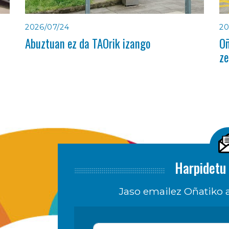
2026/07/24
20
Abuztuan ez da TAOrik izango
Oñ
ze
Harpidetu 
Jaso emailez Oñatiko a