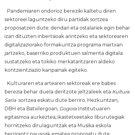
Pandemiaren ondorioz bereziki kaltetu diren
sektoreei laguntzeko diru partidak sortzea
proposatzen dute: dendari eta ostalariek egin behar
izan dituzten inbertsioak arintzeko eta sektorearen
digitalizaziorako formakuntza programa martxan
jartzeko, baserriko produktuen salmenta digitala
sustatzeko eta tokiko merkataritzaren aldeko
kontzientziazio kanpainak egiteko.
Kulturaren eta artearen sektoreak ere babes
berezia behar duela deritzote jeltzaleek eta
Kultura
Saria
sortzea eskatu dute berriro. Hezkuntzan,
DBH eta Batxilergoan,
Gogora
Institutuaren
egitasmoa aurkeztea, ikastetxeetako liburutegiak
hornitzeko dirulaguntzak eta Musika eskola
berrirantz pausoak ematea proposatu dute.