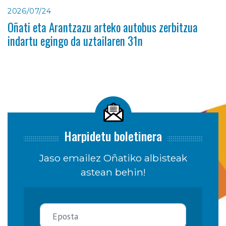
2026/07/24
Oñati eta Arantzazu arteko autobus zerbitzua
indartu egingo da uztailaren 31n
Harpidetu boletinera
Jaso emailez Oñatiko albisteak
astean behin!