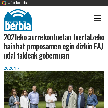
Oñatiko udala
2021eko aurrekontuetan txertatzeko
hainbat proposamen egin dizkio EAJ
udal taldeak gobernuari
2020/11/11