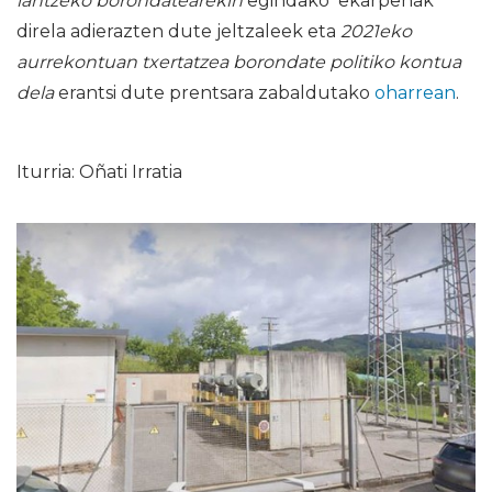
lantzeko borondatearekin
egindako ekarpenak
direla adierazten dute jeltzaleek eta
2021eko
aurrekontuan txertatzea borondate politiko kontua
dela
erantsi dute prentsara zabaldutako
oharrean
.
Iturria: Oñati Irratia