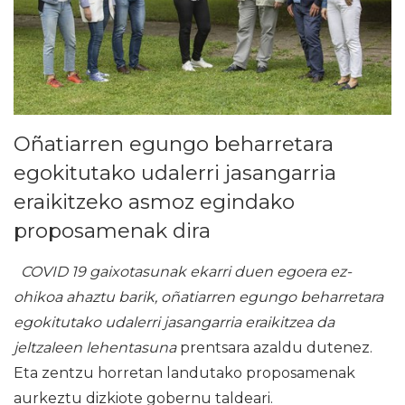
Oñatiarren egungo beharretara
egokitutako udalerri jasangarria
eraikitzeko asmoz egindako
proposamenak dira
COVID 19 gaixotasunak ekarri duen egoera ez-
ohikoa ahaztu barik, oñatiarren egungo beharretara
egokitutako udalerri jasangarria eraikitzea da
jeltzaleen lehentasuna
prentsara azaldu dutenez.
Eta zentzu horretan landutako proposamenak
aurkeztu dizkiote gobernu taldeari.