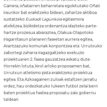
Gainera, oñatiarren beharretara egokitutako Oñati
iraunkor bat eraikitzeko bidean, zahartze aktiboa
sustatzeko
Euskadi Lagunkoia
egitasmora
atxikitzea, bizikidetza ordenantza idazteko parte-
hartze prozesua abiaraztea, Olakua-Olapotoko
irisgarritasun planaren faseetan aurrera egitea,
Arantzazuko komunak konpontzea eta Urrutxuko
zabortegi zaharra iragazgaitzeko exekuzio
proiektuaren 2. fasea gauzatzea eskatu dute.
Horrekin lotuta, kirol arloko proposamen bat,
Urrutxun atletismo pista eraikitzeko proiektua
egitea. Eta Azkoagainen zuloak estaltzen jarraitu
ordez, hau ordezkatuko lukeen futbol zelai berri
baten proiektua hastea proposatu zaio gobernu
taldeari.