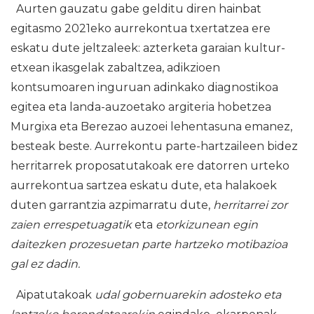
Aurten gauzatu gabe gelditu diren hainbat
egitasmo 2021eko aurrekontua txertatzea ere
eskatu dute jeltzaleek: azterketa garaian kultur-
etxean ikasgelak zabaltzea, adikzioen
kontsumoaren inguruan adinkako diagnostikoa
egitea eta landa-auzoetako argiteria hobetzea
Murgixa eta Berezao auzoei lehentasuna emanez,
besteak beste. Aurrekontu parte-hartzaileen bidez
herritarrek proposatutakoak ere datorren urteko
aurrekontua sartzea eskatu dute, eta halakoek
duten garrantzia azpimarratu dute,
herritarrei zor
zaien errespetuagatik
eta
etorkizunean egin
daitezken prozesuetan parte hartzeko motibazioa
gal ez dadin.
Aipatutakoak
udal gobernuarekin adosteko eta