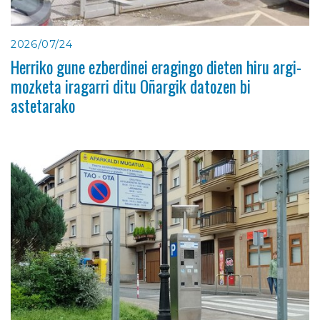
2026/07/24
Herriko gune ezberdinei eragingo dieten hiru argi-
mozketa iragarri ditu Oñargik datozen bi
astetarako