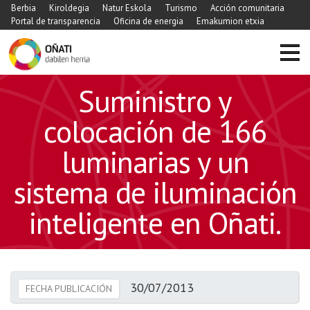
Berbia
Kiroldegia
Natur Eskola
Turismo
Acción comunitaria
Portal de transparencia
Oficina de energia
Emakumion etxia
Suministro y
colocación de 166
luminarias y un
sistema de iluminación
inteligente en Oñati.
30/07/2013
FECHA PUBLICACIÓN