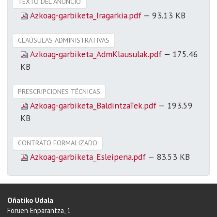
TEXTO DEL ANUNCIO
Azkoag-garbiketa_Iragarkia.pdf
— 93.13 KB
CLAÚSULAS ADMINISTRATIVAS
Azkoag-garbiketa_AdmKlausulak.pdf
— 175.46
KB
PRESCRIPCIONES TÉCNICAS
Azkoag-garbiketa_BaldintzaTek.pdf
— 193.59
KB
CONTRATO FORMALIZADO
Azkoag-garbiketa_Esleipena.pdf
— 83.53 KB
Oñatiko Udala
Foruen Enparantza, 1