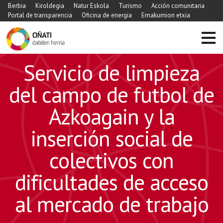
Berbia
Kiroldegia
Natur Eskola
Turismo
Acción comunitaria
Portal de transparencia
Oficina de energia
Emakumion etxia
Servicio de limpieza
del campo de futbol de
Azkoagain y la
inserción social de
colectivos con
dificultades de acceso
al mercado de trabajo