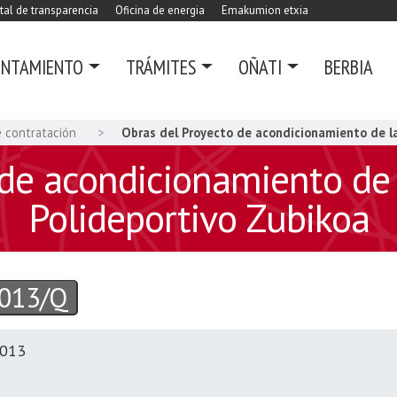
tal de transparencia
Oficina de energia
Emakumion etxia
UNTAMIENTO
TRÁMITES
OÑATI
BERBIA
e contratación
Obras del Proyecto de acondicionamiento de la
de acondicionamiento de l
Polideportivo Zubikoa
013/Q
2013