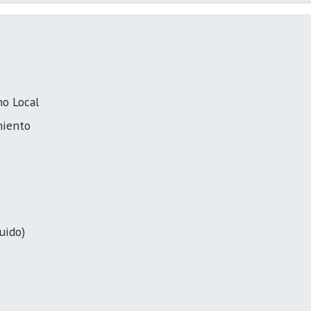
no Local
iento
uido)