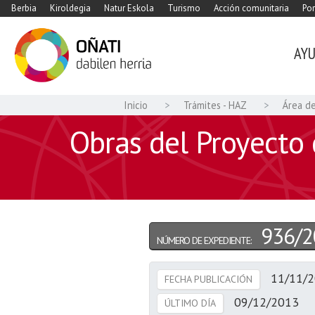
Berbia
Kiroldegia
Natur Eskola
Turismo
Acción comunitaria
Por
AY
Inicio
Trámites - HAZ
Área d
Obras del Proyecto 
936/2
NÚMERO DE EXPEDIENTE:
11/11/
FECHA PUBLICACIÓN
09/12/2013
ÚLTIMO DÍA