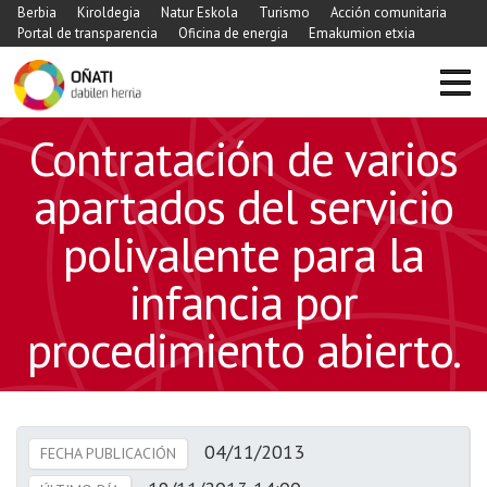
Berbia
Kiroldegia
Natur Eskola
Turismo
Acción comunitaria
Portal de transparencia
Oficina de energia
Emakumion etxia
Contratación de varios
apartados del servicio
polivalente para la
infancia por
procedimiento abierto.
04/11/2013
FECHA PUBLICACIÓN