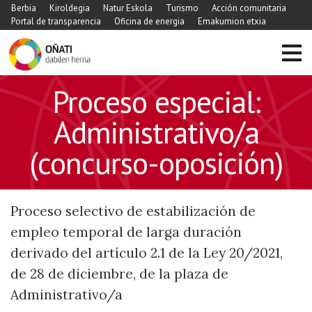
Berbia
Kiroldegia
Natur Eskola
Turismo
Acción comunitaria
Portal de transparencia
Oficina de energia
Emakumion etxia
Proceso especial:
Administrativo/a
(concurso-oposición)
Proceso selectivo de estabilización de
empleo temporal de larga duración
derivado del artículo 2.1 de la Ley 20/2021,
de 28 de diciembre, de la plaza de
Administrativo/a