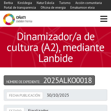
Berbia
Kiroldegia
Natur Eskola
Turismo
Acción comunitaria
Portal de transparencia
Oficina de energia
Emakumion etxia
Dinamizador/a de
cultura (A2), mediante
Lanbide
2025ALKO0018
NÚMERO DE EXPEDIENTE:
30/10/2025
FECHA PUBLICACIÓN
Finalizados
ESTADO