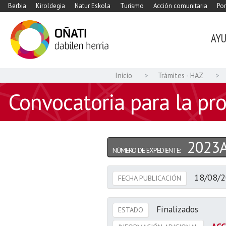
Berbia
Kiroldegia
Natur Eskola
Turismo
Acción comunitaria
Por
AY
Inicio
Trámites - HAZ
Convocatoria para la pr
2023
NÚMERO DE EXPEDIENTE:
18/08/
FECHA PUBLICACIÓN
Finalizados
ESTADO