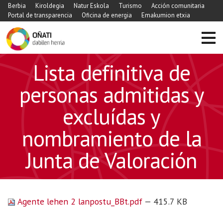
Berbia
Kiroldegia
Natur Eskola
Turismo
Acción comunitaria
Portal de transparencia
Oficina de energia
Emakumion etxia
Lista definitiva de
personas admitidas y
excluídas y
nombramiento de la
Junta de Valoración
Agente lehen 2 lanpostu_BBt.pdf
— 415.7 KB