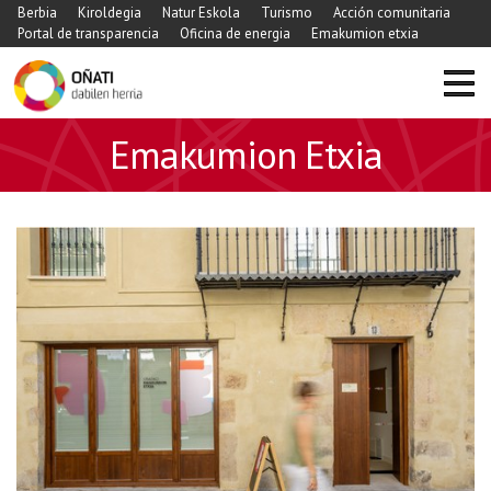
Berbia
Kiroldegia
Natur Eskola
Turismo
Acción comunitaria
Portal de transparencia
Oficina de energia
Emakumion etxia
Emakumion Etxia