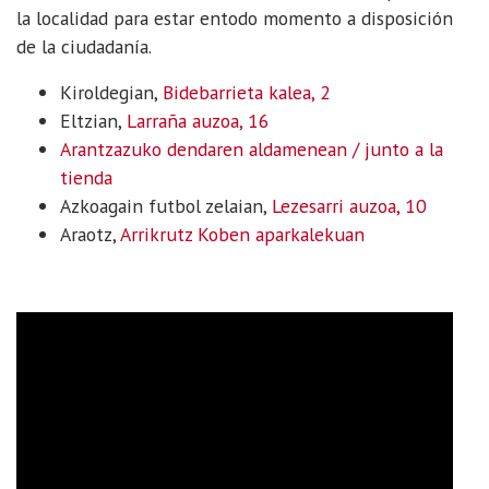
la localidad para estar entodo momento a disposición
de la ciudadanía.
Kiroldegian,
Bidebarrieta kalea, 2
Eltzian,
Larraña auzoa, 16
Arantzazuko dendaren aldamenean / junto a la
tienda
Azkoagain futbol zelaian,
Lezesarri auzoa, 10
Araotz,
Arrikrutz Koben aparkalekuan