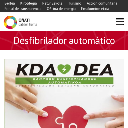
Berbia
Kiroldegia
Natur Eskola
Turismo
Acción comunitaria
Portal de transparencia
Oficina de energia
Emakumion etxia
Desfibrilador automático