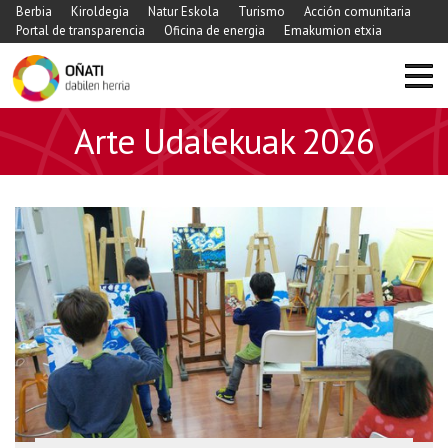
Berbia
Kiroldegia
Natur Eskola
Turismo
Acción comunitaria
Portal de transparencia
Oficina de energia
Emakumion etxia
Arte Udalekuak 2026