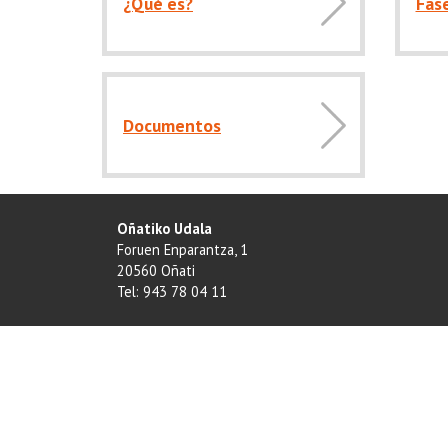
¿Qué es?
Fas
Documentos
Oñatiko Udala
Foruen Enparantza, 1
20560 Oñati
Tel: 943 78 04 11